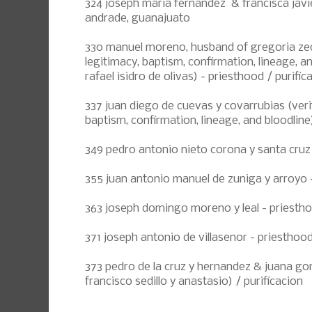
324
joseph maria fernandez
&
francisca javi
andrade, guanajuato
330 manuel moreno, husband of gregoria zed
legitimacy, baptism, confirmation, lineage, an
rafael isidro de olivas) - priesthood / purific
337 juan diego de cuevas y covarrubias (verif
baptism, confirmation, lineage, and bloodline
349 pedro antonio nieto corona y santa cruz
355 juan antonio manuel de zuniga y arroyo 
363 joseph domingo moreno y leal - priesth
371 joseph antonio de villasenor - priesthoo
373 pedro de la cruz y hernandez & juana gon
francisco sedillo y anastasio) / purificacion