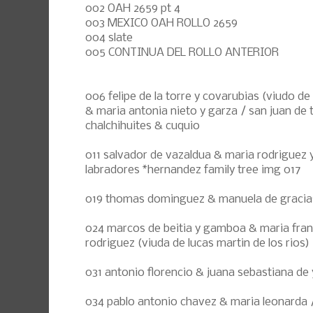
002 OAH 2659 pt 4
003 MEXICO OAH ROLLO 2659
004 slate
005 CONTINUA DEL ROLLO ANTERIOR
006 felipe de la torre y covarubias (viudo d
& maria antonia nieto y garza / san juan de t
chalchihuites & cuquio
011 salvador de vazaldua & maria rodriguez 
labradores *hernandez family tree img 017
019 thomas dominguez & manuela de gracias v
024 marcos de beitia y gamboa & maria fran
rodriguez (viuda de lucas martin de los rios)
031 antonio florencio & juana sebastiana de y
034 pablo antonio chavez & maria leonarda 