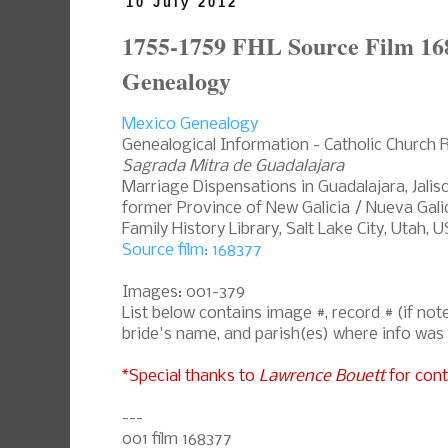
10 July 2012
1755-1759 FHL Source Film 16
Genealogy
Mexico Genealogy
Genealogical Information - Catholic Church 
Sagrada Mitra de Guadalajara
Marriage Dispensations in Guadalajara, Jalis
former Province of New Galicia / Nueva Galic
Family History Library, Salt Lake City, Utah, 
Source film: 168377
Images: 001-379
List below contains image #, record # (if n
bride's name, and parish(es) where info was
*Special thanks to
Lawrence Bouett
for cont
---
001 film 168377