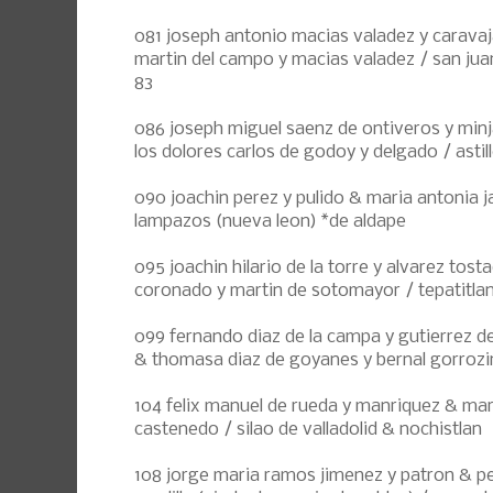
081 joseph antonio macias valadez y caravaj
martin del campo y macias valadez / san jua
83
086 joseph miguel saenz de ontiveros y min
los dolores carlos de godoy y delgado / astil
090 joachin perez y pulido & maria antonia j
lampazos (nueva leon) *de aldape
095 joachin hilario de la torre y alvarez tos
coronado y martin de sotomayor / tepatitlan 
099 fernando diaz de la campa y gutierrez 
& thomasa diaz de goyanes y bernal gorrozi
104 felix manuel de rueda y manriquez & mar
castenedo / silao de valladolid & nochistlan
108 jorge maria ramos jimenez y patron & pet