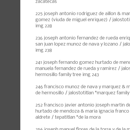
zacatecas
225 joseph antonio rodriguez de aillon & ma
gomez (viuda de miguel enriquez) / jalostotit
img 228
236 joseph antonio fernandez de rueda enriqu
san juan lopez munoz de nava y lozano / jalo
img 238
241 joseph fernando gomez hurtado de mend
manuela fernandez de rueda y ramirez / jalos
hermosillo family tree img 243
246 francisco munoz de nava y marquez & ma
de hermosillo / jalostotitlan *marquez family
252 francisco javier antonio joseph martin d
hurtado de mendoza & maria ignacia franco d
aldrete / tepatitlan *de la mora
256 joseph manuel flores de la torre y de la 