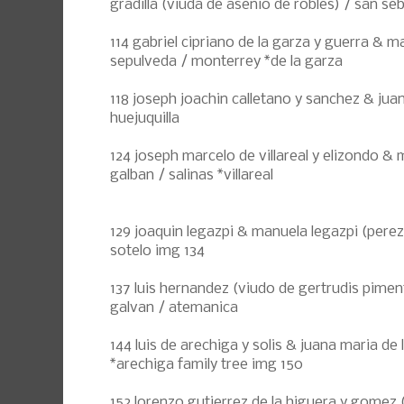
gradilla (viuda de asenio de robles) / san se
114 gabriel cipriano de la garza y guerra & m
sepulveda / monterrey *de la garza
118 joseph joachin calletano y sanchez & jua
huejuquilla
124 joseph marcelo de villareal y elizondo & m
galban / salinas *villareal
129 joaquin legazpi & manuela legazpi (perez
sotelo img 134
137 luis hernandez (viudo de gertrudis pimen
galvan / atemanica
144 luis de arechiga y solis & juana maria de l
*arechiga family tree img 150
152 lorenzo gutierrez de la higuera y gomez 