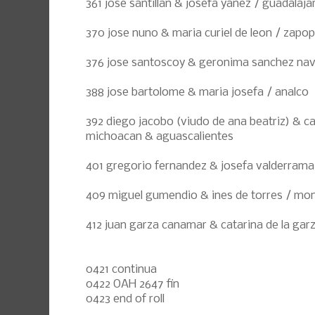
361 jose santillan & josefa yanez / guadalajar
370 jose nuno & maria curiel de leon / zapo
376 jose santoscoy & geronima sanchez navar
388 jose bartolome & maria josefa / analco
392 diego jacobo (viudo de ana beatriz) & cat
michoacan & aguascalientes
401 gregorio fernandez & josefa valderrama 
409 miguel gumendio & ines de torres / mo
412 juan garza canamar & catarina de la gar
0421 continua
0422 OAH 2647 fin
0423 end of roll