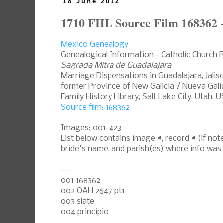
18 June 2012
1710 FHL Source Film 168362 
Mexico Genealogy
Genealogical Information - Catholic Church 
Sagrada Mitra de Guadalajara
Marriage Dispensations in Guadalajara, Jalis
former Province of New Galicia / Nueva Galic
Family History Library, Salt Lake City, Utah, 
Source film: 168362
Images: 001-423
List below contains image #, record # (if n
bride's name, and parish(es) where info was
---
001 168362
002 OAH 2647 pt1
003 slate
004 principio