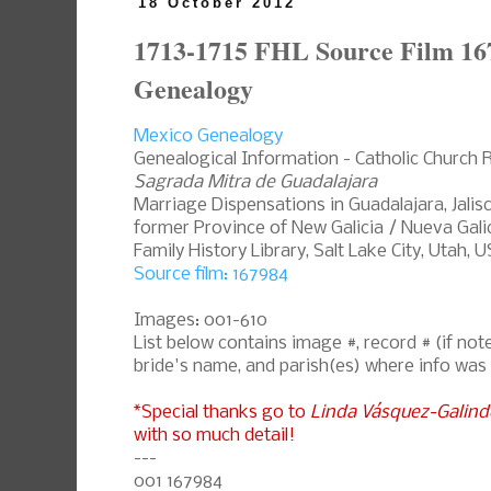
18 October 2012
1713-1715 FHL Source Film 16
Genealogy
Mexico Genealogy
Genealogical Information - Catholic Church 
Sagrada Mitra de Guadalajara
Marriage Dispensations in Guadalajara, Jalis
former Province of New Galicia / Nueva Galic
Family History Library, Salt Lake City, Utah, 
Source film: 167984
Images: 001-610
List below contains image #, record # (if n
bride's name, and parish(es) where info was
*Special thanks go to
Linda Vásquez-Galind
with so much detail!
---
001 167984