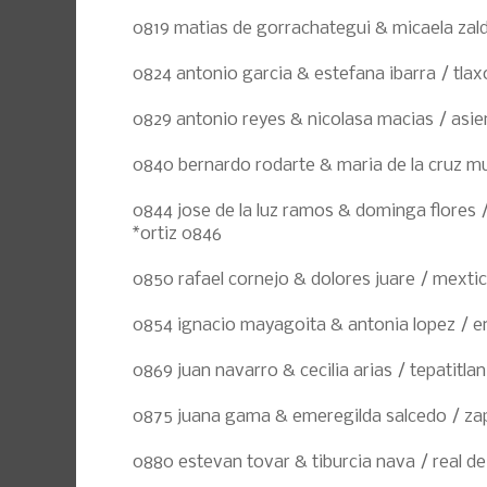
0819 matias de gorrachategui & micaela zal
0824 antonio garcia & estefana ibarra / tla
0829 antonio reyes & nicolasa macias / asie
0840 bernardo rodarte & maria de la cruz 
0844 jose de la luz ramos & dominga flores 
*ortiz 0846
0850 rafael cornejo & dolores juare / mexti
0854 ignacio mayagoita & antonia lopez / e
0869 juan navarro & cecilia arias / tepatitlan
0875 juana gama & emeregilda salcedo / za
0880 estevan tovar & tiburcia nava / real de