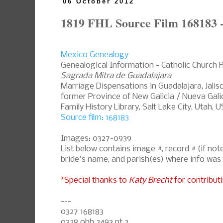
06 October 2012
1819 FHL Source Film 168183 
Mexico Genealogy
Genealogical Information - Catholic Church 
Sagrada Mitra de Guadalajara
Marriage Dispensations in Guadalajara, Jalis
former Province of New Galicia / Nueva Galic
Family History Library, Salt Lake City, Utah, 
Source film: 168183
Images: 0327-0939
List below contains image #, record # (if n
bride's name, and parish(es) where info was
*Special thanks to
Katy Brecht
for contributi
---
0327 168183
0328 ohh 2493 pt.2