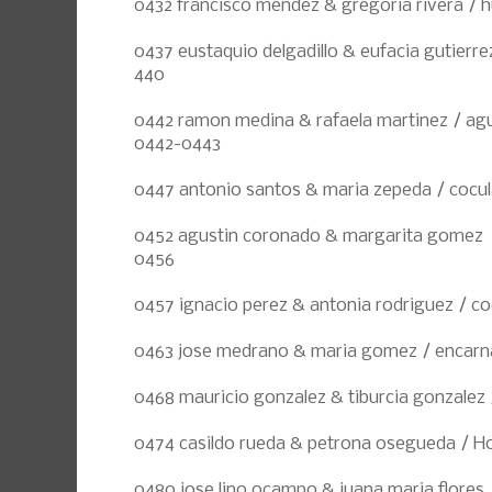
0432 francisco mendez & gregoria rivera / 
0437 eustaquio delgadillo & eufacia gutierrez 
440
0442 ramon medina & rafaela martinez / agu
0442-0443
0447 antonio santos & maria zepeda / cocu
0452 agustin coronado & margarita gomez / 
0456
0457 ignacio perez & antonia rodriguez / co
0463 jose medrano & maria gomez / encarn
0468 mauricio gonzalez & tiburcia gonzalez 
0474 casildo rueda & petrona osegueda / Ho
0480 jose lino ocampo & juana maria flores 